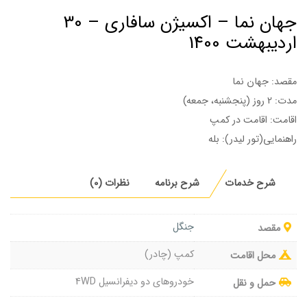
جهان نما – اکسیژن سافاری – 30
اردیبهشت 1400
مقصد: جهان نما
مدت: 2 روز (پنجشنبه، جمعه)
اقامت: اقامت در کمپ
راهنمایی(تور لیدر): بله
شرح خدمات
شرح برنامه
نظرات (0)
جنگل
مقصد
کمپ (چادر)
محل اقامت
خودروهای دو دیفرانسیل 4WD
حمل و نقل