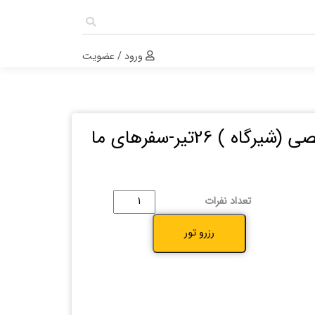
ورود / عضویت
 ) 26تیر-سفرهای ما
کمپینگ
تعداد نفرات
ماشین
رزرو تور
شخصی
(شیرگاه
)
26تیر-