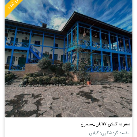
منقضی شده
سفر به گیلان 17آبان_سیمرغ
مقصد گردشگری: گیلان