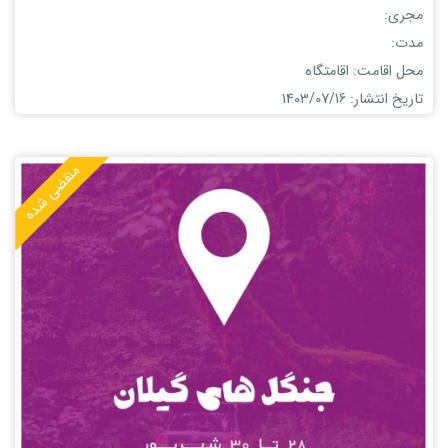
مجری:
مدت:
محل اقامت: اقامتگاه
تاریخ انتشار: 1403/07/16
منقضی شده