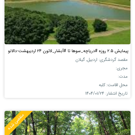
پیمایش ٢.۵ روزه #دریاچه_سوها تا #آبشار_لاتون 24 اردیبهشت-دالانو
مقصد گردشگری: اردبیل, گیلان
مجری:
مدت:
محل اقامت: کلبه
تاریخ انتشار: 1404/01/24
منقضی شده