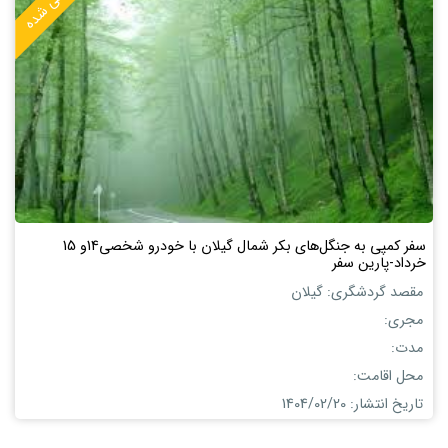
منقضی شده
سفر کمپی به جنگل‌های بکر شمال گیلان با خودرو شخصی14و 15
خرداد-پارین سفر
مقصد گردشگری: گیلان
مجری:
مدت:
محل اقامت:
تاریخ انتشار: 1404/02/20