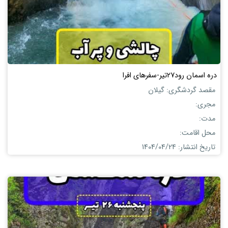
دره اسمان رود27تیر-سفرهای افرا
مقصد گردشگری: گیلان
مجری:
مدت:
محل اقامت:
تاریخ انتشار: 1404/04/24