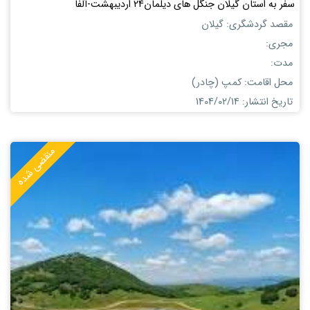
سفر به استان گيلان جنگل هاى ديلمان24 اردیبهشت-آلفا
مقصد گردشگری: گیلان
مجری:
مدت:
محل اقامت: کمپ (چادر)
تاریخ انتشار: 1404/02/14
منقضی شده