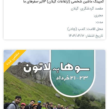
کمپینگ ماشین شخصی (ارتفاعات گیلان) 13تیر-سفرهای ما
مقصد گردشگری: گیلان
مجری:
مدت:
محل اقامت: کمپ (چادر)
تاریخ انتشار: 1404/04/12
منقضی شده