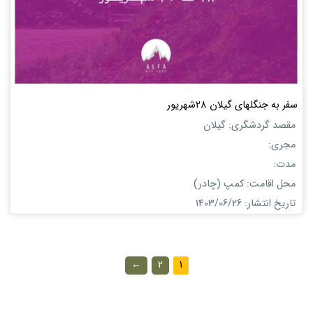
سفر به جنگلهای گیلان 28شهریور
مقصد گردشگری: گیلان
مجری:
مدت:
محل اقامت: کمپ (چادر)
تاریخ انتشار: 1403/06/26
←
2
1