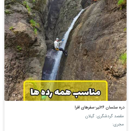
دره سلسان 26تیر-سفرهای افرا
مقصد گردشگری: گیلان
مجری: