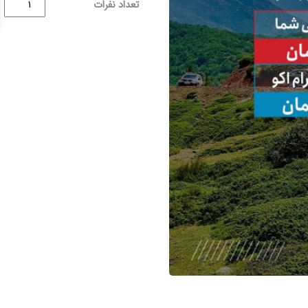
3روز
تعداد نفرات
آخر
تابستان
ارتفاعات
گلستان
29شهریور
عدد